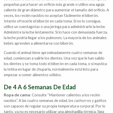
pequeñas para hacer un orificio más grande o utilice una aguja
caliente de gran diámetro para aumentar el tamaño del orificio. A
veces, los recién nacidos no aceptan fácilmente el biberón.
Intente ofrecerle el biberón en cada toma. Si no lo consigue,
utilice un cuentagotas o una jeringa para administrarle la leche.
Administre la leche lentamente. Si lo hace con demasiada fuerza,
la leche podría llegar a los pulmones. La mayoría de los animales
bebés aprenden a alimentarse con biberón.
Cuando el animal tiene aproximadamente cuatro semanas de
edad, comienzan a salirle los dientes. Una vez que le han salido
los dientes y se toma todo el biberón en cada toma, o si mastica
la tetina en lugar de chuparla, normalmente está listo para
empezar a comer alimentos sólidos.
De 4 A 6 Semanas De Edad
Ropa de cama
: Consulte “Mantener calientes a los recién
nacidos”. A las cuatro semanas de edad, los cachorros y gatitos
son capaces de regular su propia temperatura corporal. Por lo
tanto, ya no es necesario utilizar una almohadilla térmica. Siga