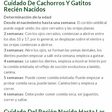
Cuidado De Cachorros Y Gatitos
Recién Nacidos
Determinación de la edad
Desde el nacimiento hasta una semana
: El cordón umbilical
puede seguir unido, los ojos cerrados y las orejas planas.
2 semanas
: Con los ojos cerrados, comienzan a abrirse entre
los días 10 y 17, por lo general, se desplazan sobre el vientre y
las orejas comienzan a abrirse.
3 semanas
: Abre los ojos, se forman las yemas dentales, los
dientes pueden empezar a salir esta semana, empieza a gatear.
4 semanas
: Le salen los dientes, empieza a mostrar interés por
la comida enlatada, el reflejo de succión evoluciona a lamido,
camina.
5 semanas
: Puede comer comida enlatada. Puede empezar a
probar comida seca, puede lamer. Camina bien y empieza a
correr.
6 semanas
: Debe poder comer comida seca, ser juguetón,
correr y saltar.
Cuidado Del Recién Nacido Hasta Las