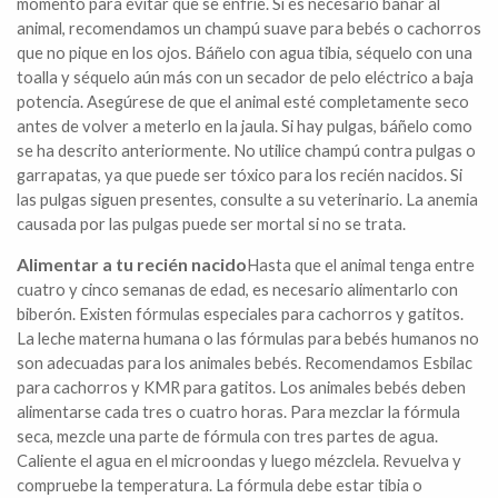
momento para evitar que se enfríe. Si es necesario bañar al
animal, recomendamos un champú suave para bebés o cachorros
que no pique en los ojos. Báñelo con agua tibia, séquelo con una
toalla y séquelo aún más con un secador de pelo eléctrico a baja
potencia. Asegúrese de que el animal esté completamente seco
antes de volver a meterlo en la jaula. Si hay pulgas, báñelo como
se ha descrito anteriormente. No utilice champú contra pulgas o
garrapatas, ya que puede ser tóxico para los recién nacidos. Si
las pulgas siguen presentes, consulte a su veterinario. La anemia
causada por las pulgas puede ser mortal si no se trata.
Alimentar a tu recién nacido
Hasta que el animal tenga entre
cuatro y cinco semanas de edad, es necesario alimentarlo con
biberón. Existen fórmulas especiales para cachorros y gatitos.
La leche materna humana o las fórmulas para bebés humanos no
son adecuadas para los animales bebés. Recomendamos Esbilac
para cachorros y KMR para gatitos. Los animales bebés deben
alimentarse cada tres o cuatro horas. Para mezclar la fórmula
seca, mezcle una parte de fórmula con tres partes de agua.
Caliente el agua en el microondas y luego mézclela. Revuelva y
compruebe la temperatura. La fórmula debe estar tibia o