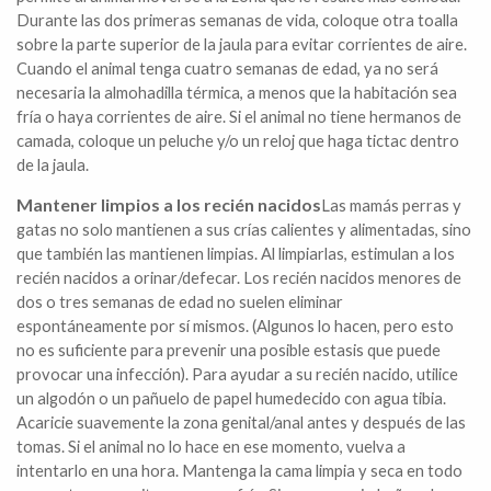
Durante las dos primeras semanas de vida, coloque otra toalla
sobre la parte superior de la jaula para evitar corrientes de aire.
Cuando el animal tenga cuatro semanas de edad, ya no será
necesaria la almohadilla térmica, a menos que la habitación sea
fría o haya corrientes de aire. Si el animal no tiene hermanos de
camada, coloque un peluche y/o un reloj que haga tictac dentro
de la jaula.
Mantener limpios a los recién nacidos
Las mamás perras y
gatas no solo mantienen a sus crías calientes y alimentadas, sino
que también las mantienen limpias. Al limpiarlas, estimulan a los
recién nacidos a orinar/defecar. Los recién nacidos menores de
dos o tres semanas de edad no suelen eliminar
espontáneamente por sí mismos. (Algunos lo hacen, pero esto
no es suficiente para prevenir una posible estasis que puede
provocar una infección). Para ayudar a su recién nacido, utilice
un algodón o un pañuelo de papel humedecido con agua tibia.
Acaricie suavemente la zona genital/anal antes y después de las
tomas. Si el animal no lo hace en ese momento, vuelva a
intentarlo en una hora. Mantenga la cama limpia y seca en todo