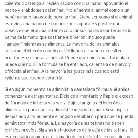
caliente. Sostenga al recién nacido con una mano, apoyando el
pecho y el abdomen del animal. No alimente al animal como a un
bebé humano (acostado boca arriba). Debe ser como si el animal
estuviera mamando de la madre perra/gata. Es posible que
observe que el animal intenta colocar sus patas delanteras en la
palma de la mano que sostiene el biberón. Incluso puede
“amasar” mientras se alimenta. La mayoría de los animales
soltarán el biberón cuando estén llenos o cuando necesiten
eructar. Haz eructar al animal. Puede que quiera más fórmula o
puede que no. Si la fórmula se ha enfriado, caliéntala de nuevo y
ofrécela al animal. A la mayoría les gusta más cuando está
caliente que cuando está fría.
Si en algún momento se administra demasiada fórmula, el animal
comenzará a atragantarse. Deje de alimentarlo y limpie el exceso
de fórmula de la boca y la nariz. Baje el ángulo del biberón al
alimentarlo para que se administre menos fórmula. Si se aspira
demasiado aire, aumente el ángulo del biberón para que se pueda
administrar más fórmula. La mayoría de las tetinas no tienen
orificios previos. Siga las instrucciones de la caja de las tetinas. Si
es necesario aumentar el tamaño del orificio, utilice unas tijeras