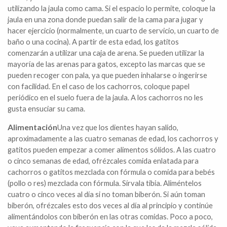
utilizando la jaula como cama. Si el espacio lo permite, coloque la
jaula en una zona donde puedan salir de la cama para jugar y
hacer ejercicio (normalmente, un cuarto de servicio, un cuarto de
baño o una cocina). A partir de esta edad, los gatitos
comenzarán a utilizar una caja de arena. Se pueden utilizar la
mayoría de las arenas para gatos, excepto las marcas que se
pueden recoger con pala, ya que pueden inhalarse o ingerirse
con facilidad. En el caso de los cachorros, coloque papel
periódico en el suelo fuera de la jaula. A los cachorros no les
gusta ensuciar su cama.
Alimentación
Una vez que los dientes hayan salido,
aproximadamente a las cuatro semanas de edad, los cachorros y
gatitos pueden empezar a comer alimentos sólidos. A las cuatro
o cinco semanas de edad, ofrézcales comida enlatada para
cachorros o gatitos mezclada con fórmula o comida para bebés
(pollo o res) mezclada con fórmula. Sírvala tibia. Aliméntelos
cuatro o cinco veces al día si no toman biberón. Si aún toman
biberón, ofrézcales esto dos veces al día al principio y continúe
alimentándolos con biberón en las otras comidas. Poco a poco,