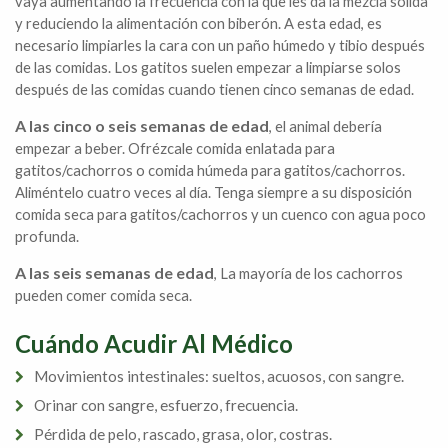
vaya aumentando la frecuencia con la que les da la mezcla sólida
y reduciendo la alimentación con biberón. A esta edad, es
necesario limpiarles la cara con un paño húmedo y tibio después
de las comidas. Los gatitos suelen empezar a limpiarse solos
después de las comidas cuando tienen cinco semanas de edad.
A las cinco o seis semanas de edad
, el animal debería
empezar a beber. Ofrézcale comida enlatada para
gatitos/cachorros o comida húmeda para gatitos/cachorros.
Aliméntelo cuatro veces al día. Tenga siempre a su disposición
comida seca para gatitos/cachorros y un cuenco con agua poco
profunda.
A las seis semanas de edad
, La mayoría de los cachorros
pueden comer comida seca.
Cuándo Acudir Al Médico
Movimientos intestinales: sueltos, acuosos, con sangre.
Orinar con sangre, esfuerzo, frecuencia.
Pérdida de pelo, rascado, grasa, olor, costras.