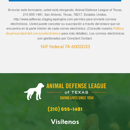
Al enviar este formulario, usted está otorgando: Animal Defense League of Texas,
210-655-1481, San Antonio, Texas, 78217, Estados Unidos,
http://www.adltexas.staging.wpengine.com permiso para enviarle correos
electrónicos. Usted puede cancelar su suscripción a través del enlace que se
encuentra en la parte inferior de cada correo electrónico. (Consulte nuestro
Política
para más detalles). Los correos electrónicos
de privacidad del correo electrónico
son gestionados por Constant Contact.
NIF federal 74-6002033
(210) 655-1481
Visítenos