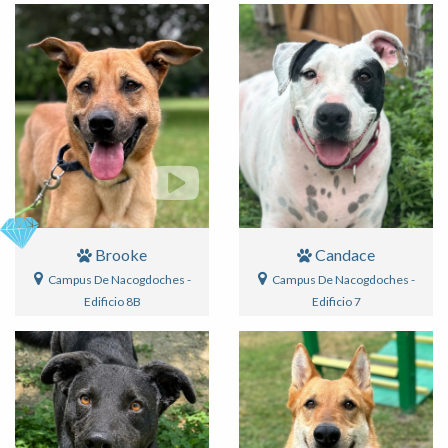
Brooke
Candace
Campus De Nacogdoches -
Campus De Nacogdoches -
Edificio 8B
Edificio 7