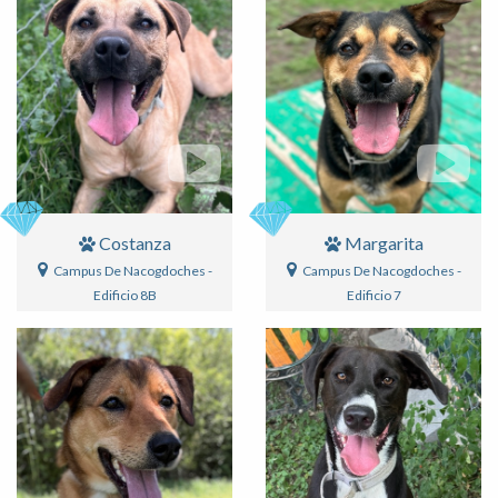
Costanza
Margarita
Campus De Nacogdoches -
Campus De Nacogdoches -
Edificio 8B
Edificio 7