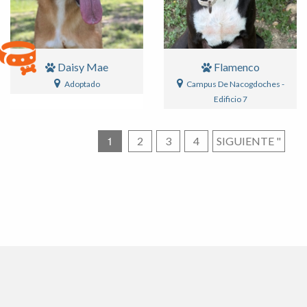
Daisy Mae
Flamenco
Adoptado
Campus De Nacogdoches -
Edificio 7
1
Paginación
2
3
4
SIGUIENTE
"
de
entradas