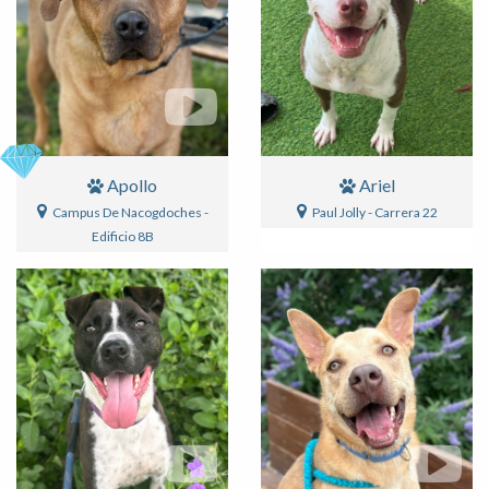
Apollo
Ariel
Campus De Nacogdoches -
Paul Jolly - Carrera 22
Edificio 8B