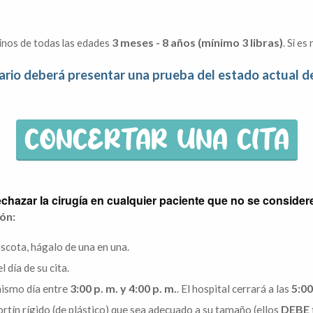
3 meses - 8 años (mínimo 3 libras)
elinos de todas las edades
. Si e
ario deberá presentar una prueba del estado actual de
CONCERTAR UNA CITA
rechazar la cirugía en cualquier paciente que no se conside
ón:
scota, hágalo de una en una.
l día de su cita.
3:00 p. m. y
4:00 p. m.
5:00
 mismo día entre
. El hospital cerrará a las
DEBE
ín rígido (de plástico) que sea adecuado a su tamaño (ellos