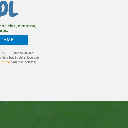
DL
noticias, eventos,
más.
NTAME
, 78217, Estados Unidos,
ción a través del enlace que
para más detalles).
trónico