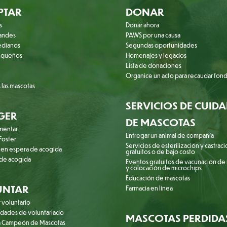
PTAR
DONAR
s
Donar ahora
randes
PAWS por una causa
edianos
Segundas oportunidades
equeños
Homenajes y legados
Lista de donaciones
Organice un acto para recaudar fon
 las mascotas
SERVICIOS DE CUID
GER
DE MASCOTAS
mentar
Entregar un animal de compañía
oster
Servicios de esterilización y castrac
 en espera de acogida
gratuitos o de bajo costo
 de acogida
Eventos gratuitos de vacunación de
y colocación de microchips
Educación de mascotas
UNTAR
Farmacia en línea
 voluntario
dades de voluntariado
MASCOTAS PERDIDA
 Campeón de Mascotas