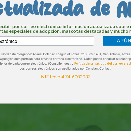
ctualizada de A
ecibir por correo electrónico información actualizada sobre 
rtas especiales de adopción, mascotas destacadas y mucho 
APÚ
io, usted está otorgando: Animal Defense League of Texas, 210-655-1481, San Antonio, Texas
.wpengine.com permiso para enviarle correos electrónicos. Usted puede cancelar su suscrip
nferior de cada correo electrónico. (Consulte nuestro
Política de privacidad del correo elec
Los correos electrónicos son gestionados por Constant Contact.
NIF federal 74-6002033