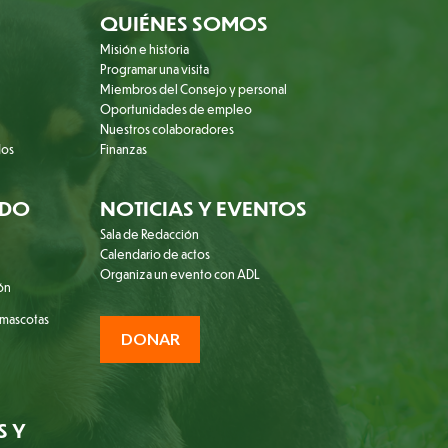
QUIÉNES SOMOS
Misión e historia
Programar una visita
Miembros del Consejo y personal
Oportunidades de empleo
Nuestros colaboradores
dos
Finanzas
ADO
NOTICIAS Y EVENTOS
Sala de Redacción
Calendario de actos
Organiza un evento con ADL
ión
 mascotas
DONAR
S Y