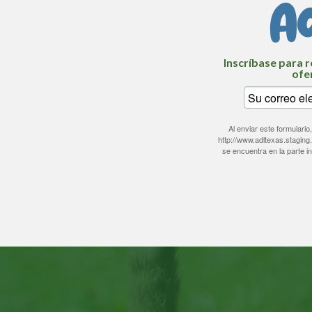
A
Inscríbase para r
ofe
Al enviar este formular
http://www.adltexas.staging
se encuentra en la parte i