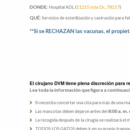
DONDE
11215 Iota Dr., 78217
: Hospital ADL (
)
QUÉ
: Servicios de esterilización y castración para f
**Si se RECHAZAN las vacunas, el propiet
El cirujano DVM tiene plena discreción para 
Lea toda la información que figura a continuaci
Si necesita concertar una cita para más de una ma
8:00 a. m.
Las mascotas deben dejarse antes del
e
La recogida después de la cirugía se realizará el
TODOS LOS GATOS deben ir en su propio transport