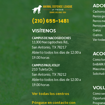
ADO
Cachorro
Perros g
(210) 655-1481
Perros m
Perros p
VISÍTENOS
Gatos
Gatitos
CAMPUS DE NACOGDOCHES
Ver todas
11300 Nacogdoches Rd.,
San Antonio, TX 78217
ACO
Abierto todos los días de 12.00 a
19.00 horas
Cómo fo
EmBARK F
CAMPUS PAUL JOLLY
Mascotas
210 Tuleta Dr,
Solicitud
San Antonio, TX 78212
Abierto todos los días de 12.00 a
19.00 horas
VOL
Ver todas los centros
Cómo ser
Oportuni
Póngase en contacto con
Programa