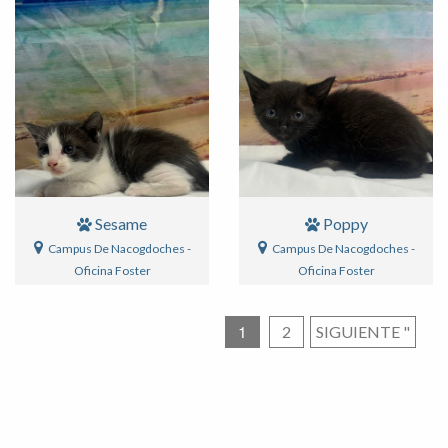
Sesame
Poppy
Campus De Nacogdoches -
Campus De Nacogdoches -
Oficina Foster
Oficina Foster
1
Paginación
2
SIGUIENTE
"
de
entradas