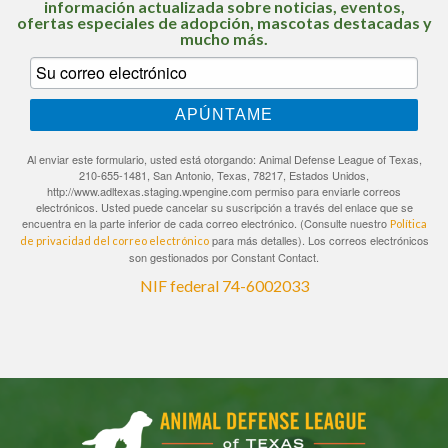
información actualizada sobre noticias, eventos,
ofertas especiales de adopción, mascotas destacadas y
mucho más.
APÚNTAME
Al enviar este formulario, usted está otorgando: Animal Defense League of Texas,
210-655-1481, San Antonio, Texas, 78217, Estados Unidos,
http://www.adltexas.staging.wpengine.com permiso para enviarle correos
electrónicos. Usted puede cancelar su suscripción a través del enlace que se
encuentra en la parte inferior de cada correo electrónico. (Consulte nuestro
Política
para más detalles). Los correos electrónicos
de privacidad del correo electrónico
son gestionados por Constant Contact.
NIF federal 74-6002033