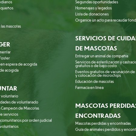
edianos
Segundas oportunidades
equeños
Homenajes y legados
Lista de donaciones
Organice un acto para recaudar fon
 las mascotas
SERVICIOS DE CUID
GER
DE MASCOTAS
mentar
Entregar un animal de compañía
oster
Servicios de esterilización y castrac
 en espera de acogida
gratuitos o de bajo costo
 de acogida
Eventos gratuitos de vacunación de
y colocación de microchips
Educación de mascotas
UNTAR
Farmacia en línea
 voluntario
dades de voluntariado
MASCOTAS PERDIDA
 Campeón de Mascotas
ENCONTRADAS
e servicios
 comunitarios por orden judicial
Mascotas perdidas y encontradas
 voluntarios
Guía de animales perdidos y encon