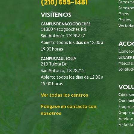
(210) 655-1481
Perros m
Perros p
VISÍTENOS
Gatos
Gatitos
CAMPUS DE NACOGDOCHES
Ver todas
11300 Nacogdoches Rd.,
San Antonio, TX 78217
ACO
Abierto todos los días de 12.00 a
19.00 horas
Cómo fo
EmBARK F
CAMPUS PAUL JOLLY
Mascotas
210 Tuleta Dr,
Solicitud
San Antonio, TX 78212
Abierto todos los días de 12.00 a
19.00 horas
VOL
Ver todas los centros
Cómo ser
Oportuni
Póngase en contacto con
Programa
nosotros
Grupos d
Servicios
Portal de