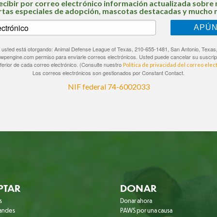
ecibir por correo electrónico información actualizada sobre 
rtas especiales de adopción, mascotas destacadas y mucho 
APÚ
io, usted está otorgando: Animal Defense League of Texas, 210-655-1481, San Antonio, Texas
.wpengine.com permiso para enviarle correos electrónicos. Usted puede cancelar su suscrip
nferior de cada correo electrónico. (Consulte nuestro
Política de privacidad del correo elec
Los correos electrónicos son gestionados por Constant Contact.
NIF federal 74-6002033
PTAR
DONAR
s
Donar ahora
randes
PAWS por una causa