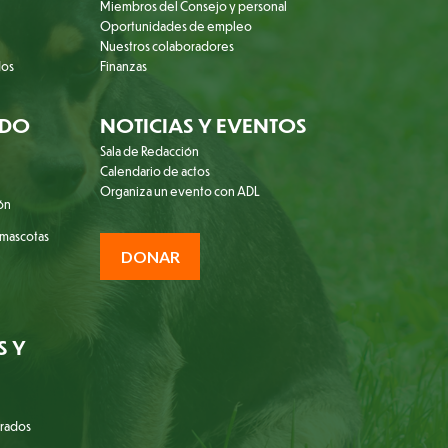
Miembros del Consejo y personal
Oportunidades de empleo
Nuestros colaboradores
dos
Finanzas
ADO
NOTICIAS Y EVENTOS
Sala de Redacción
Calendario de actos
Organiza un evento con ADL
ión
 mascotas
DONAR
S Y
trados