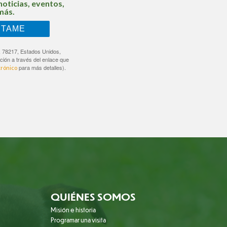
noticias, eventos,
más.
NTAME
, 78217, Estados Unidos,
ción a través del enlace que
para más detalles).
trónico
QUIÉNES SOMOS
Misión e historia
Programar una visita