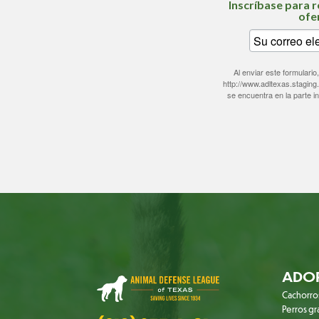
Inscríbase para r
ofe
Al enviar este formular
http://www.adltexas.staging
se encuentra en la parte i
ADO
Cachorro
Perros g