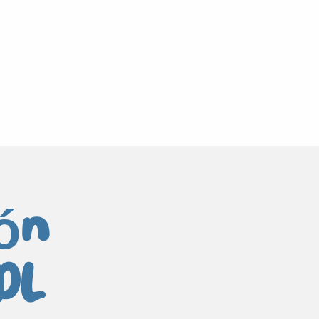
ión
DL