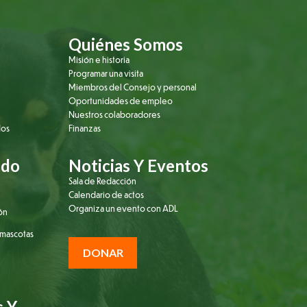
Quiénes Somos
Misión e historia
Programar una visita
Miembros del Consejo y personal
Oportunidades de empleo
Nuestros colaboradores
dos
Finanzas
ado
Noticias Y Eventos
Sala de Redacción
Calendario de actos
Organiza un evento con ADL
ión
 mascotas
DONAR
s Y