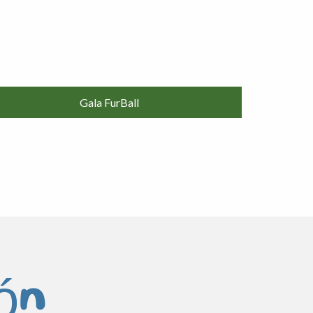
Gala FurBall
ión