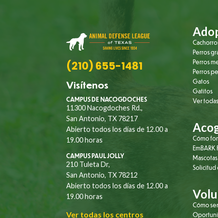
Adop
Cachorro
Perros g
Perros m
(210) 655-1481
Perros p
Gatos
Visítenos
Gatitos
CAMPUS DE NACOGDOCHES
Ver todas
11300 Nacogdoches Rd.,
San Antonio, TX 78217
Aco
Abierto todos los días de 12.00 a
Cómo fo
19.00 horas
EmBARK F
CAMPUS PAUL JOLLY
Mascotas
210 Tuleta Dr,
Solicitud
San Antonio, TX 78212
Abierto todos los días de 12.00 a
Volu
19.00 horas
Cómo ser
Ver todas los centros
Oportuni