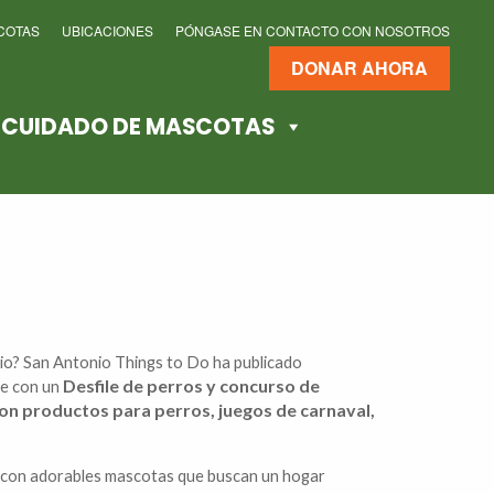
COTAS
UBICACIONES
PÓNGASE EN CONTACTO CON NOSOTROS
DONAR AHORA
E CUIDADO DE MASCOTAS
io? San Antonio Things to Do ha publicado
Desfile de perros y concurso de
ble con un
on productos para perros, juegos de carnaval,
í con adorables mascotas que buscan un hogar