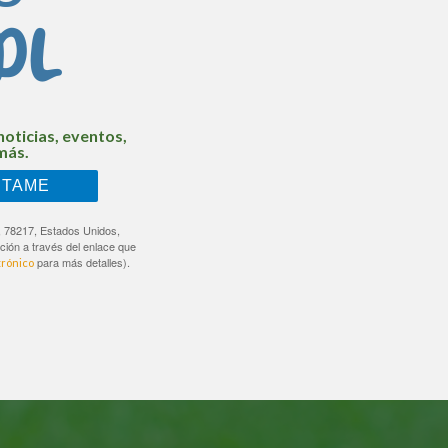
DL
noticias, eventos,
más.
NTAME
, 78217, Estados Unidos,
ción a través del enlace que
para más detalles).
trónico