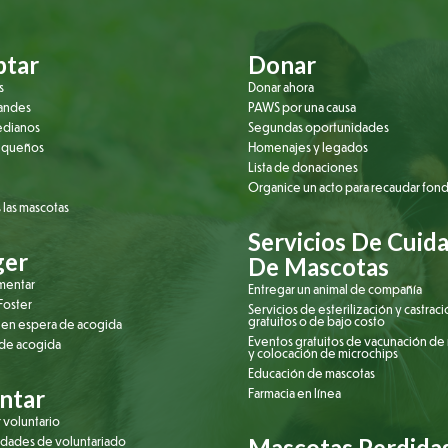
tar
Donar
s
Donar ahora
randes
PAWS por una causa
edianos
Segundas oportunidades
equeños
Homenajes y legados
Lista de donaciones
Organice un acto para recaudar fon
 las mascotas
Servicios De Cuid
ger
De Mascotas
mentar
Entregar un animal de compañía
oster
Servicios de esterilización y castrac
gratuitos o de bajo costo
 en espera de acogida
Eventos gratuitos de vacunación de
 de acogida
y colocación de microchips
Educación de mascotas
ntar
Farmacia en línea
 voluntario
dades de voluntariado
Mascotas Perdida