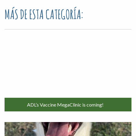
MÁS DE ESTA CATEGORÍA:
ADL’s Vaccine MegaClinic is coming!