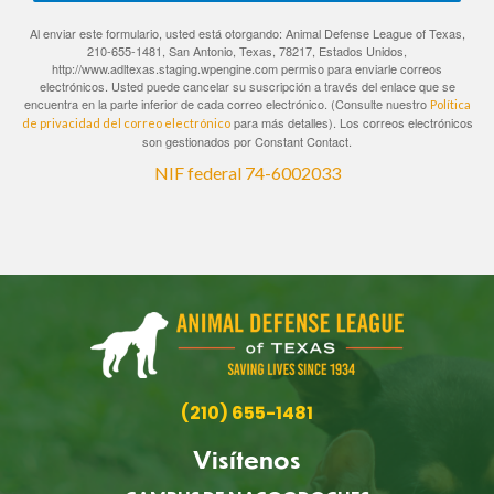
Al enviar este formulario, usted está otorgando: Animal Defense League of Texas,
210-655-1481, San Antonio, Texas, 78217, Estados Unidos,
http://www.adltexas.staging.wpengine.com permiso para enviarle correos
electrónicos. Usted puede cancelar su suscripción a través del enlace que se
encuentra en la parte inferior de cada correo electrónico. (Consulte nuestro
Política
para más detalles). Los correos electrónicos
de privacidad del correo electrónico
son gestionados por Constant Contact.
NIF federal 74-6002033
(210) 655-1481
Visítenos