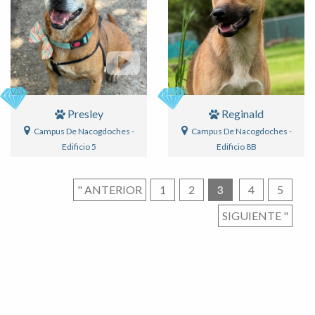
Presley
Reginald
Campus De Nacogdoches -
Campus De Nacogdoches -
Edificio 5
Edificio 8B
3
Paginación
" ANTERIOR
1
2
4
5
SIGUIENTE
"
de
entradas