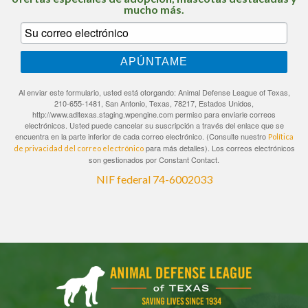
mucho más.
APÚNTAME
Al enviar este formulario, usted está otorgando: Animal Defense League of Texas,
210-655-1481, San Antonio, Texas, 78217, Estados Unidos,
http://www.adltexas.staging.wpengine.com permiso para enviarle correos
electrónicos. Usted puede cancelar su suscripción a través del enlace que se
encuentra en la parte inferior de cada correo electrónico. (Consulte nuestro
Política
para más detalles). Los correos electrónicos
de privacidad del correo electrónico
son gestionados por Constant Contact.
NIF federal 74-6002033